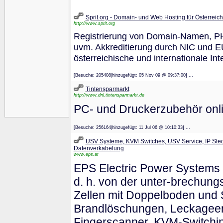
Sprit.org - Domain- und Web Hosting für Österreic
http://www.sprit.org
Registrierung von Domain-Namen, P
uvm. Akkreditierung durch NIC und E
österreichische und internationale Int
[Besuche: 205408|hinzugefügt: 05 Nov 09 @ 09:37:00] ...
Tintensparmarkt
http://www.dnl.tintensparmarkt.de
PC- und Druckerzubehör onli
[Besuche: 256164|hinzugefügt: 11 Jul 06 @ 10:10:33] ...
USV Systeme, KVM Switches, USV Service, IP Stec
Datenverkabelung
www.eps.at
EPS Electric Power Systems
d. h. von der unter-brechung
Zellen mit Doppelboden und S
Brandlöschungen, Leckageerk
Fingerscanner, KVM-Switchin