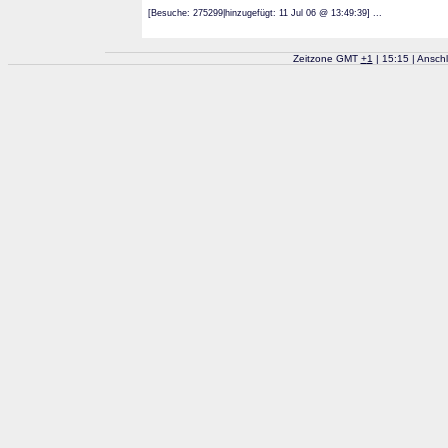
[Besuche: 275299|hinzugefügt: 11 Jul 06 @ 13:49:39] ...
Zeitzone GMT
+
1
| 15:15 | Ansch