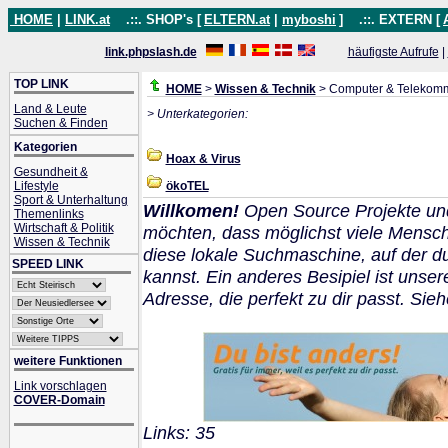
HOME
|
LINK.at
.::. SHOP's [
ELTERN.at
|
myboshi
]
.::. EXTERN [
link.phpslash.de
häufigste Aufrufe
|
TOP LINK
HOME
>
Wissen & Technik
> Computer & Telekomm
Land & Leute
> Unterkategorien:
Suchen & Finden
Kategorien
Hoax & Virus
Gesundheit &
Lifestyle
ökoTEL
Sport & Unterhaltung
Willkomen!
Open Source Projekte un
Themenlinks
Wirtschaft & Politik
möchten, dass möglichst viele Mensch
Wissen & Technik
diese lokale Suchmaschine, auf der 
SPEED LINK
kannst. Ein anderes Besipiel ist unser
Adresse, die perfekt zu dir passt. Sie
weitere Funktionen
Link vorschlagen
COVER-Domain
Links: 35