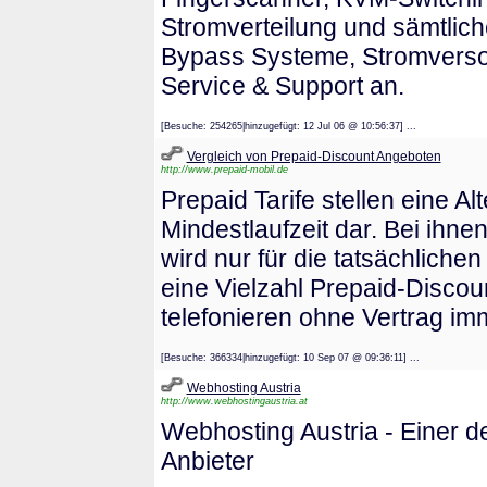
Stromverteilung und sämtlic
Bypass Systeme, Stromverso
Service & Support an.
[Besuche: 254265|hinzugefügt: 12 Jul 06 @ 10:56:37] ...
Vergleich von Prepaid-Discount Angeboten
http://www.prepaid-mobil.de
Prepaid Tarife stellen eine Al
Mindestlaufzeit dar. Bei ihne
wird nur für die tatsächlich
eine Vielzahl Prepaid-Discou
telefonieren ohne Vertrag im
[Besuche: 366334|hinzugefügt: 10 Sep 07 @ 09:36:11] ...
Webhosting Austria
http://www.webhostingaustria.at
Webhosting Austria - Einer 
Anbieter