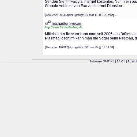
Senden Sie Ihr Fax via Internet kostenlos. Nur in ein 
Globale Anbieter von Fax via Internet Diensten.
[Besuche: 258393|hinzugefügt: 10 Mar 11 @ 10:16:46] ...
fischadler livecam
http://www.fischadler-blog.de
Mittels einer livecam kann man seit 2006 das Brüten e
Plasmabildschirm kann man die Vögel beim Nestbau, d
[Besuche: 192812|hinzugefügt: 30 Jun 10 @ 15:17:37] ...
Zeitzone GMT
+
1
| 14:01 | Ansch