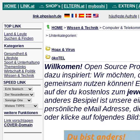
HOME
|
LINK.at
.::. SHOP's [
ELTERN.at
|
myboshi
]
.::. EXTERN [
link.phpslash.de
häufigste Aufrufe
|
TOP LINK
HOME
>
Wissen & Technik
> Computer & Telekomm
Land & Leute
> Unterkategorien:
Suchen & Finden
Kategorien
Hoax & Virus
Gesundheit &
Lifestyle
ökoTEL
Sport & Unterhaltung
Willkomen!
Open Source Proj
Themenlinks
Wirtschaft & Politik
dazu inspiriert: Wir möchten
Wissen & Technik
gemeinsam nutzen können! Ein
SPEED LINK
auf der du kostenlos zum
jew
anderes Besipiel ist unsere ei
persönliche eMail Adresse, di
weitere Funktionen
oder klicke auf folgendes Bild
Link vorschlagen
COVER-Domain