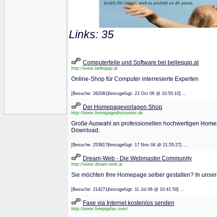
Links: 35
Computerteile und Software bei bellequip.at
http://www.bellequip.at
Online-Shop für Computer interresierte Experten
[Besuche: 262081|hinzugefügt: 23 Oct 06 @ 10:50:10] ...
Der Homepagevorlagen Shop
http://www.homepagediscounter.de
Große Auswahl an professionellen hochwertigen Home
Download.
[Besuche: 253817|hinzugefügt: 17 Nov 04 @ 21:55:27] ...
Dream-Web - Die Webmaster Community
http://www.dream-web.at
Sie möchten Ihre Homepage selber gestalten? In unser
[Besuche: 214271|hinzugefügt: 11 Jul 06 @ 10:41:59] ...
Faxe via Internet kostenlos senden
http://www.freepopfax.com/