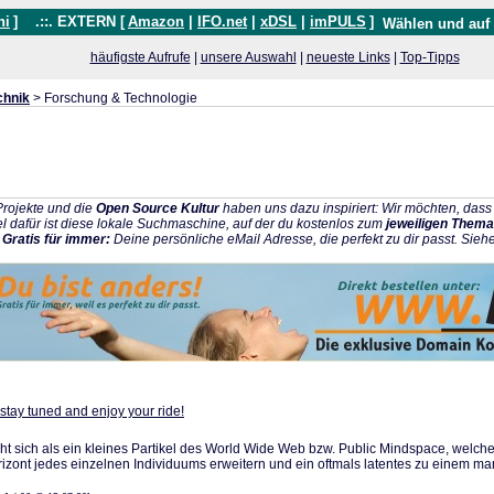
hi
]
.::. EXTERN [
Amazon
|
IFO.net
|
xDSL
|
imPULS
]
Wählen und auf
häufigste Aufrufe
|
unsere Auswahl
|
neueste Links
|
Top-Tipps
chnik
> Forschung & Technologie
rojekte und die
Open Source Kultur
haben uns dazu inspiriert: Wir möchten, da
l dafür ist diese lokale Suchmaschine, auf der du kostenlos zum
jeweiligen Thema
:
Gratis für immer:
Deine persönliche eMail Adresse, die perfekt zu dir passt. Sieh
ay tuned and enjoy your ride!
ich als ein kleines Partikel des World Wide Web bzw. Public Mindspace, welches 
izont jedes einzelnen Individuums erweitern und ein oftmals latentes zu einem m