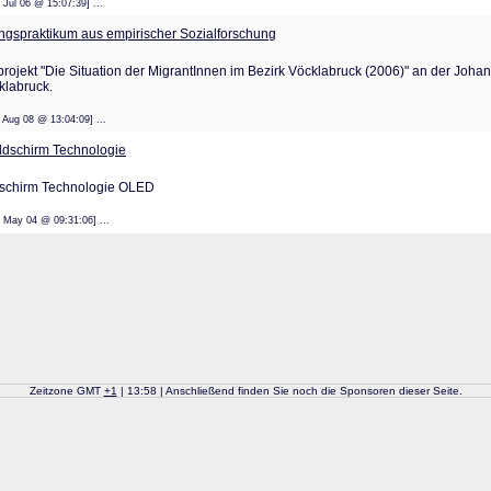
: 10 Jul 06 @ 15:07:39] ...
ngspraktikum aus empirischer Sozialforschung
jekt "Die Situation der MigrantInnen im Bezirk Vöcklabruck (2006)" an der Johann
klabruck.
: 28 Aug 08 @ 13:04:09] ...
ildschirm Technologie
ldschirm Technologie OLED
: 12 May 04 @ 09:31:06] ...
Zeitzone GMT
+
1
| 13:58 | Anschließend finden Sie noch die Sponsoren dieser Seite.