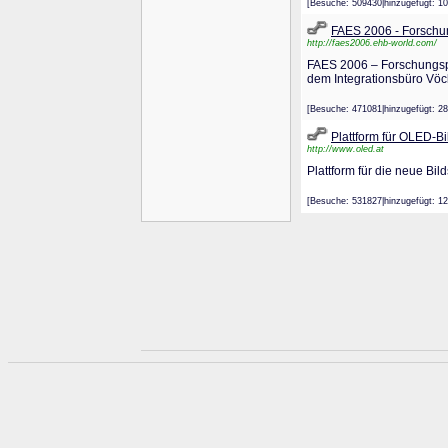
[Besuche: 509430|hinzugefügt
FAES 2006 - Forschu
http://faes2006.ehb-world.com/
FAES 2006 – Forschungspro
dem Integrationsbüro Vöc
[Besuche: 471081|hinzugefügt
Plattform für OLED-B
http://www.oled.at
Plattform für die neue Bi
[Besuche: 531827|hinzugefügt