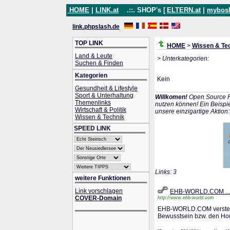
HOME
|
LINK.at
.::. SHOP's [
ELTERN.at
|
mybos
link.phpslash.de
TOP LINK
HOME
>
Wissen & Te
Land & Leute
> Unterkategorien:
Suchen & Finden
Kategorien
Kein
Gesundheit & Lifestyle
Sport & Unterhaltung
Willkomen!
Open Source P
Themenlinks
nutzen können! Ein Beispie
Wirtschaft & Politik
unsere einzigartige Aktion
Wissen & Technik
SPEED LINK
Links: 3
weitere Funktionen
Link vorschlagen
EHB-WORLD.COM ...st
COVER-Domain
http://www.ehb-world.com
EHB-WORLD.COM versteht s
Bewusstsein bzw. den Hor