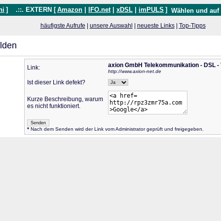
hi
]
.::. EXTERN [
Amazon
|
IFO.net
|
xDSL
|
imPULS
]
Wählen und auf
häufigste Aufrufe
|
unsere Auswahl
|
neueste Links
|
Top-Tipps
lden
axion GmbH Telekommunikation - DSL - V
Link:
http://www.axion-net.de
Ist dieser Link defekt?
Kurze Beschreibung, warum
es nicht funktioniert.
*
Nach dem Senden wird der Link vom Administrator geprüft und freigegeben.