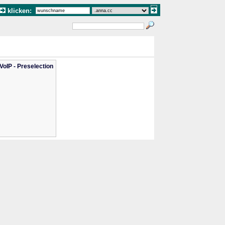
klicken:
oIP - Preselection