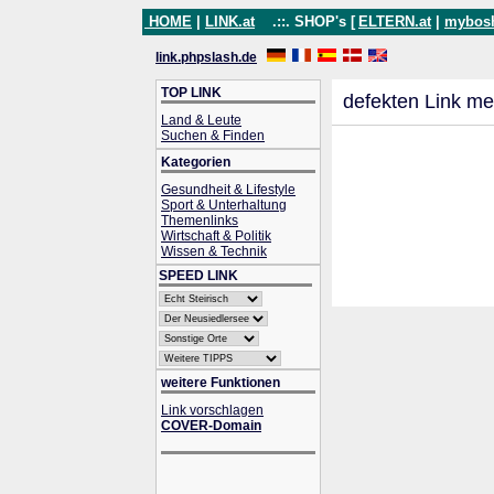
HOME
|
LINK.at
.::. SHOP's [
ELTERN.at
|
mybos
link.phpslash.de
TOP LINK
defekten Link me
Land & Leute
Suchen & Finden
Kategorien
Gesundheit & Lifestyle
Sport & Unterhaltung
Themenlinks
Wirtschaft & Politik
Wissen & Technik
SPEED LINK
weitere Funktionen
Link vorschlagen
COVER-Domain