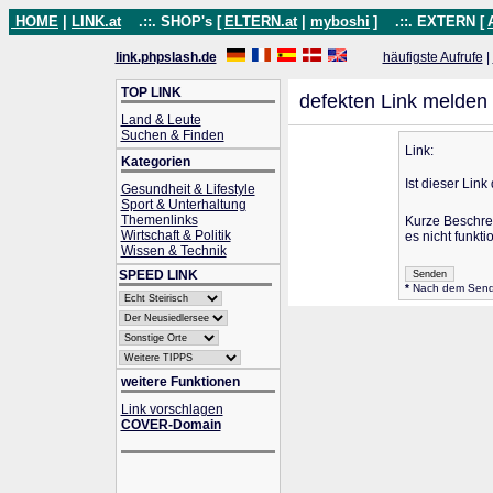
HOME
|
LINK.at
.::. SHOP's [
ELTERN.at
|
myboshi
]
.::. EXTERN [
link.phpslash.de
häufigste Aufrufe
|
TOP LINK
defekten Link melden
Land & Leute
Suchen & Finden
Link:
Kategorien
Ist dieser Link
Gesundheit & Lifestyle
Sport & Unterhaltung
Themenlinks
Kurze Beschr
Wirtschaft & Politik
es nicht funktio
Wissen & Technik
SPEED LINK
*
Nach dem Senden
weitere Funktionen
Link vorschlagen
COVER-Domain