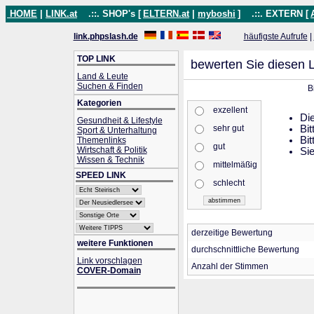
HOME
|
LINK.at
.::. SHOP's [
ELTERN.at
|
myboshi
]
.::. EXTERN [
link.phpslash.de
häufigste Aufrufe
|
TOP LINK
bewerten Sie diesen L
Land & Leute
Suchen & Finden
B
Kategorien
exzellent
Die
Gesundheit & Lifestyle
sehr gut
Bit
Sport & Unterhaltung
Bit
Themenlinks
gut
Wirtschaft & Politik
Sie
Wissen & Technik
mittelmäßig
SPEED LINK
schlecht
derzeitige Bewertung
weitere Funktionen
durchschnittliche Bewertung
Link vorschlagen
Anzahl der Stimmen
COVER-Domain